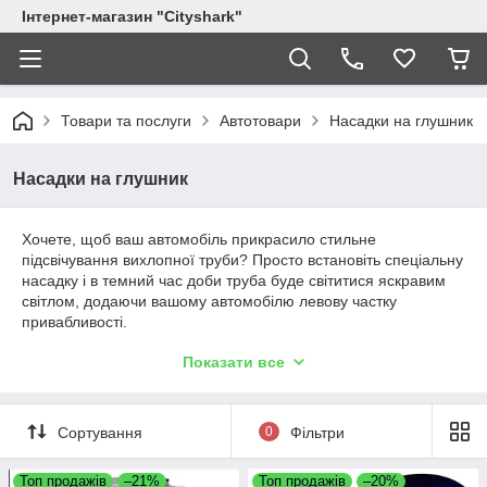
Інтернет-магазин "Сityshark"
Товари та послуги
Автотовари
Насадки на глушник
Насадки на глушник
Хочете, щоб ваш автомобіль прикрасило стильне
підсвічування вихлопної труби? Просто встановіть спеціальну
насадку і в темний час доби труба буде світитися яскравим
світлом, додаючи вашому автомобілю левову частку
привабливості.
Показати все
Що собою являє виріб
Пристрій складається з наступних частин:
Сортування
0
Фільтри
сама насадка, виконана з алюмінієвого сплаву з
вбудованими світлодіодними лампочками, якими і
Топ продажів
–21%
Топ продажів
–20%