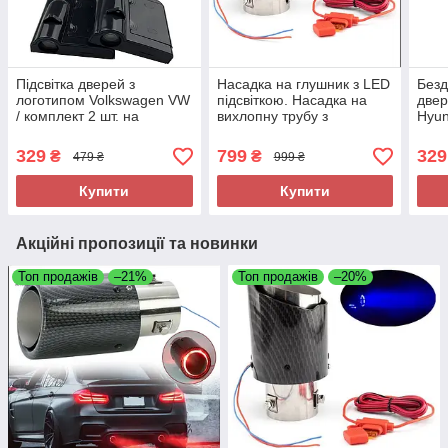
Підсвітка дверей з
Насадка на глушник з LED
Безд
логотипом Volkswagen VW
підсвіткою. Насадка на
двер
/ комплект 2 шт. на
вихлопну трубу з
Hyun
батарейках
підсвіткою Червона
Підс
Carbon Pro
led 
329
799
329
₴
₴
479 ₴
999 ₴
Купити
Купити
Акційні пропозиції та новинки
Топ продажів
–21%
Топ продажів
–20%