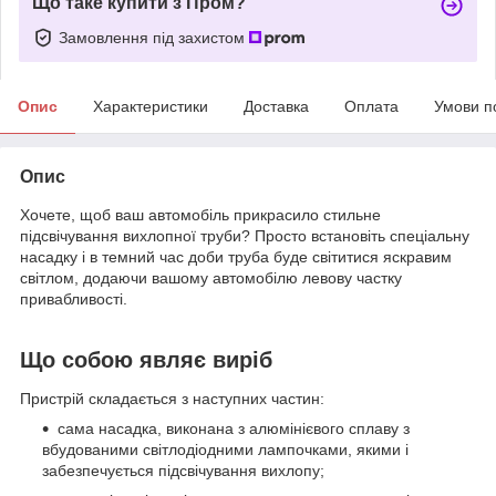
Що таке купити з Пром?
Замовлення під захистом
Опис
Характеристики
Доставка
Оплата
Умови п
Опис
Хочете, щоб ваш автомобіль прикрасило стильне
підсвічування вихлопної труби? Просто встановіть спеціальну
насадку і в темний час доби труба буде світитися яскравим
світлом, додаючи вашому автомобілю левову частку
привабливості.
Що собою являє виріб
Пристрій складається з наступних частин:
сама насадка, виконана з алюмінієвого сплаву з
вбудованими світлодіодними лампочками, якими і
забезпечується підсвічування вихлопу;