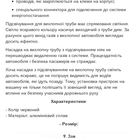
проводів, які закріплюються на клеми на корпусі;
спеціального коннектора для підключення до системи
енергопостачання.
Підсвічування для вихлопної труби має спрямоване світіння.
Світло яскравого кольору насичує виходячий з труби дим. За
рахунок цього вихід газів з вихлопної автомобіля виглядає
досить ефектно.
Насадка на вихлопну трубу з підсвічуванням ніяк не
перешкоджає видаленню газів з системи. Працездатність
автомобіля і безпека пасажирів не страждає.
Хоча насадка з підсвічуванням на вихлопну трубу світить
досить яскраво, це не погіршує видимість для водіїв
автомобілів, які їдуть позаду. Тому, установка пристрою на
машину не тільки поліпшить її зовнішній вигляд, але не
вплине на безпеку учасників дорожнього руху.
Характеристики
:
- Колір червоний
- Матеріал: алюмінієвий сплав
- Розмір: