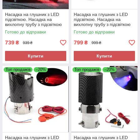
Насадка на глушник з LED
Насадка на глушник з LED
підсвіткою. Насадка на
підсвіткою. Насадка на
вихлопну трубу з підсвіткою
вихлопну трубу з підсвіткою
Червона Carbon Pro
Синя Carbon Pro
Готово до відправки
Готово до відправки
739
799
₴
₴
939 ₴
999 ₴
Купити
Купити
Топ продажів
–20%
Топ продажів
–20%
Насадка на глушник з LED
Насадка на глушник з LED