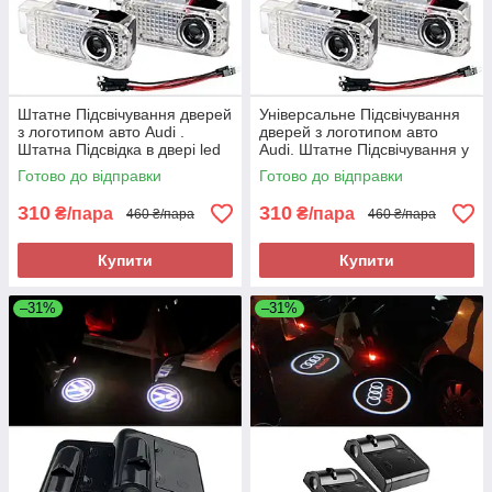
Штатне Підсвічування дверей
Універсальне Підсвічування
з логотипом авто Audi .
дверей з логотипом авто
Штатна Підсвідка в двері led
Audi. Штатне Підсвічування у
Ауді
двері LED Ауді
Готово до відправки
Готово до відправки
310
310
₴/пара
₴/пара
460 ₴/пара
460 ₴/пара
Купити
Купити
–31%
–31%