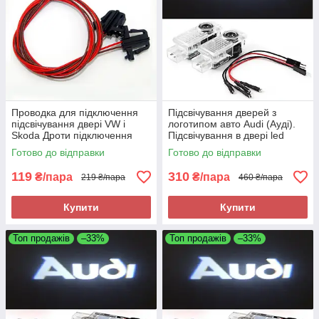
Проводка для підключення
Підсвічування дверей з
підсвічування двері VW і
логотипом авто Audi (Ауді).
Skoda Дроти підключення
Підсвічування в двері led
Передніх дверей VW і Skoda /
Готово до відправки
Готово до відправки
2 Проводи
119
310
₴/пара
₴/пара
219 ₴/пара
460 ₴/пара
Купити
Купити
Топ продажів
–33%
Топ продажів
–33%