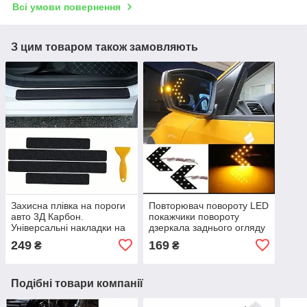
Всі умови повернення
З цим товаром також замовляють
Захисна плівка на пороги
Повторювач повороту LED
авто 3Д Карбон.
покажчики повороту
Універсальні накладки на
дзеркала заднього огляду
пороги карбонові
(Жовтий) 2 шт.
249
169
₴
₴
Поворотники в дзеркала
Подібні товари компанії