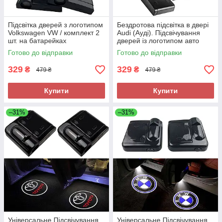
Підсвітка дверей з логотипом
Бездротова підсвітка в двері
Volkswagen VW / комплект 2
Audi (Ауді). Підсвічування
шт. на батарейках
дверей із логотипом авто
Готово до відправки
Готово до відправки
329
329
₴
₴
479 ₴
479 ₴
Купити
Купити
–31%
–31%
Універсальне Підсвічування
Універсальне Підсвічування