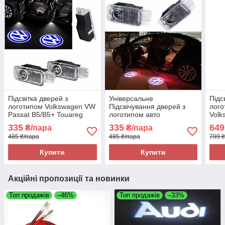
Підсвітка дверей з
Універсальне
Підс
логотипом Volkswagen VW
Підсвічування дверей з
лого
Passat B5/B5+ Touareg
логотипом авто
Volk
Підсвічування дверей
Volkswagen VW Passat
B6|B
335
335
649
₴/пара
₴/пара
B5/B5+ Phaeton Touareg
двер
485 ₴/пара
485 ₴/пара
799 ₴
Пасс
Купити
Купити
Акційні пропозиції та новинки
Топ продажів
–46%
Топ продажів
–33%