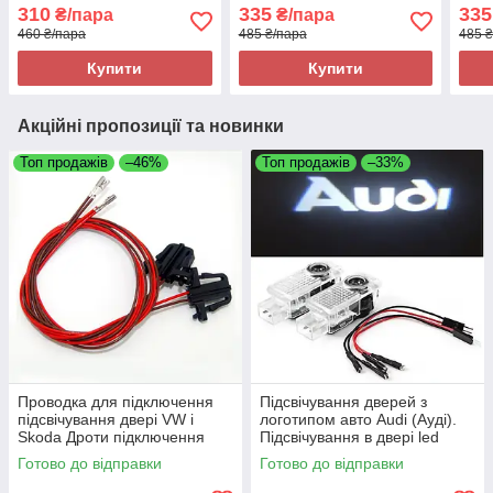
двері led Ауді
Штатне Підсвічування у
двер
310
335
335
₴/пара
₴/пара
двері LED Ауді
460 ₴/пара
485 ₴/пара
485 
Купити
Купити
Акційні пропозиції та новинки
Топ продажів
–46%
Топ продажів
–33%
Проводка для підключення
Підсвічування дверей з
підсвічування двері VW і
логотипом авто Audi (Ауді).
Skoda Дроти підключення
Підсвічування в двері led
Передніх дверей VW і Skoda /
Готово до відправки
Готово до відправки
2 Проводи