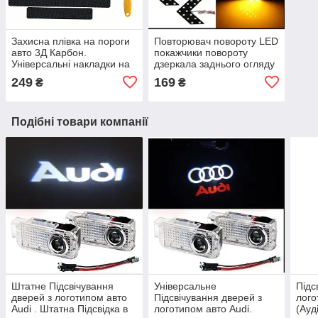
Захисна плівка на пороги
Повторювач повороту LED
авто 3Д Карбон.
покажчики повороту
Універсальні накладки на
дзеркала заднього огляду
пороги карбонові
(Жовтий) 2 шт.
249
169
₴
₴
Поворотники в дзеркала
Подібні товари компанії
Штатне Підсвічування
Універсальне
Підс
дверей з логотипом авто
Підсвічування дверей з
лого
Audi . Штатна Підсвідка в
логотипом авто Audi.
(Ауд