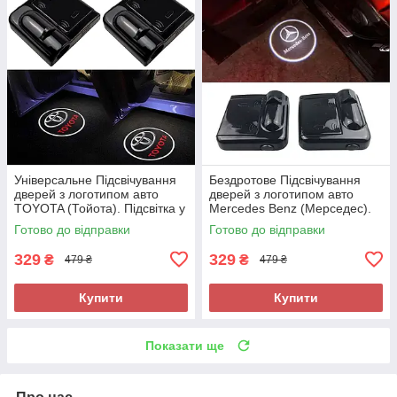
Універсальне Підсвічування
Бездротове Підсвічування
дверей з логотипом авто
дверей з логотипом авто
TOYOTA (Тойота). Підсвітка у
Mercedes Benz (Мерседес).
двері Тойота led
Підсвітка у двері Мерседес
Готово до відправки
Готово до відправки
led на батарейках
329
329
₴
₴
479 ₴
479 ₴
Купити
Купити
Показати ще