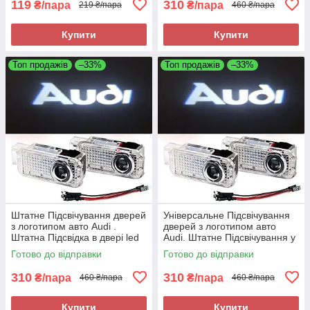
119
310
₴/пара
₴/пара
219 ₴/пара
460 ₴/пара
Купити
Купити
Топ продажів
–33%
Топ продажів
–33%
Штатне Підсвічування дверей
Універсальне Підсвічування
з логотипом авто Audi .
дверей з логотипом авто
Штатна Підсвідка в двері led
Audi. Штатне Підсвічування у
Ауді
двері LED Ауді
Готово до відправки
Готово до відправки
310
310
₴/пара
₴/пара
460 ₴/пара
460 ₴/пара
Купити
Купити