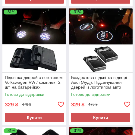
–31%
–31%
Підсвітка дверей з логотипом
Бездротова підсвітка в двері
Volkswagen VW / комплект 2
Audi (Ауді). Підсвічування
шт. на батарейках
дверей із логотипом авто
Готово до відправки
Готово до відправки
329
329
₴
₴
479 ₴
479 ₴
Купити
Купити
–31%
–31%