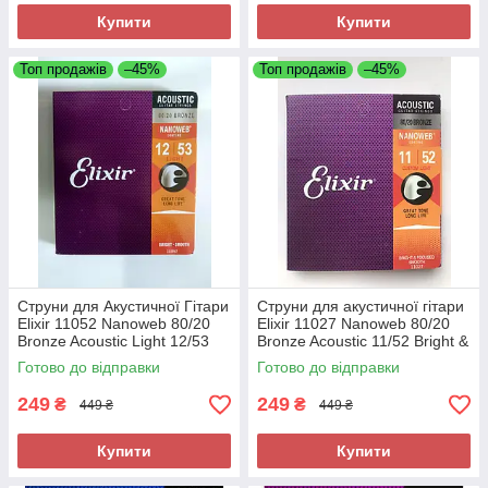
Купити
Купити
Топ продажів
–45%
Топ продажів
–45%
Струни для Акустичної Гітари
Струни для акустичної гітари
Elixir 11052 Nanoweb 80/20
Elixir 11027 Nanoweb 80/20
Bronze Acoustic Light 12/53
Bronze Acoustic 11/52 Bright &
Bright & Smooth Focused
Smooth Focused
Готово до відправки
Готово до відправки
249
249
₴
₴
449 ₴
449 ₴
Купити
Купити