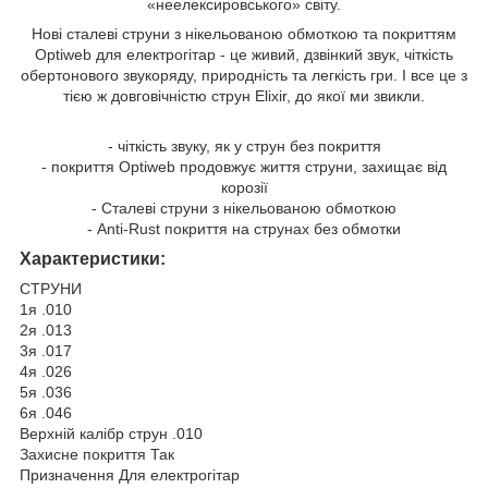
«неелексировського» світу.
Нові сталеві струни з нікельованою обмоткою та покриттям
Optiweb для електрогітар - це живий, дзвінкий звук, чіткість
обертонового звукоряду, природність та легкість гри. І все це з
тією ж довговічністю струн Elixir, до якої ми звикли.
- чіткість звуку, як у струн без покриття
- покриття Optiweb продовжує життя струни, захищає від
корозії
- Сталеві струни з нікельованою обмоткою
- Anti-Rust покриття на струнах без обмотки
Характеристики:
СТРУНИ
1я .010
2я .013
3я .017
4я .026
5я .036
6я .046
Верхній калібр струн .010
Захисне покриття Так
Призначення Для електрогітар