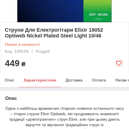
Струни Для Електрогітари Elixir 19052
Optiweb Nickel Plated Steel Light 10/46
Немає в наявності
Код: 19052N
Роздріб
449
₴
Опис
Характеристики
Доставка
Оплата
Умови 
Опис
Одна з найбільш вражаючих гітарних новинок останнього часу
– гітарні струни Elixir Optiweb, які продовжують знамениті
традиції «довгограючих» струн Elixir, але при цьому дають
відчуття та звучання традиційних струн із