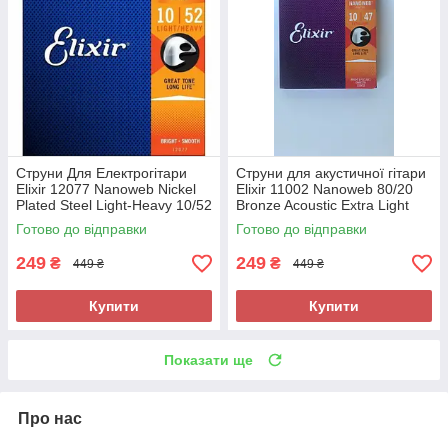
Струни Для Електрогітари
Струни для акустичної гітари
Elixir 12077 Nanoweb Nickel
Elixir 11002 Nanoweb 80/20
Plated Steel Light-Heavy 10/52
Bronze Acoustic Extra Light
10/47 Bright & Smooth
Готово до відправки
Готово до відправки
249
249
₴
₴
449 ₴
449 ₴
Купити
Купити
Показати ще
Про нас