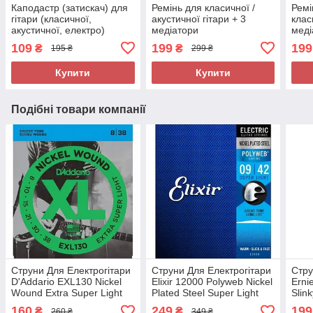
Каподастр (затискач) для
Ремінь для класичної /
Ремі
гітари (класичної,
акустичної гітари + 3
клас
акустичної, електро)
медіатори
меді
109
199
199
₴
₴
195 ₴
299 ₴
Купити
Купити
Подібні товари компанії
Струни Для Електрогітари
Струни Для Електрогітари
Стру
D'Addario EXL130 Nickel
Elixir 12000 Polyweb Nickel
Erni
Wound Extra Super Light
Plated Steel Super Light
Slink
Electric Strings 8/38
9/42
Stri
160
249
199
₴
₴
260 ₴
349 ₴