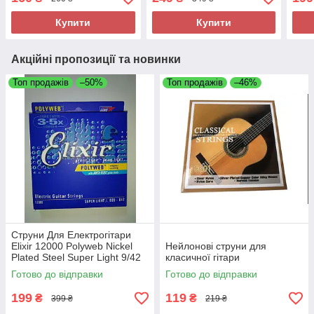
Купити
Купити
Акційні пропозиції та новинки
Топ продажів
–50%
Топ продажів
–46%
Струни Для Електрогітари
Elixir 12000 Polyweb Nickel
Нейлонові струни для
Plated Steel Super Light 9/42
класичної гітари
Готово до відправки
Готово до відправки
199
119
₴
₴
399 ₴
219 ₴