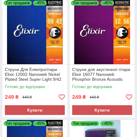
Топ продажів
–45%
Топ продажів
–45%
Струни Для Електрогітари
Струни для акустичної гітари
Elixir 12002 Nanoweb Nickel
Elixir 16077 Nanoweb
Plated Steel Super Light 9/42
Phosphor Bronze Acoustic
Light-Medium 12/56 Rich &
Готово до відправки
Готово до відправки
Full Sm
249
249
₴
₴
449 ₴
449 ₴
Купити
Купити
Топ продажів
–45%
Топ продажів
–45%