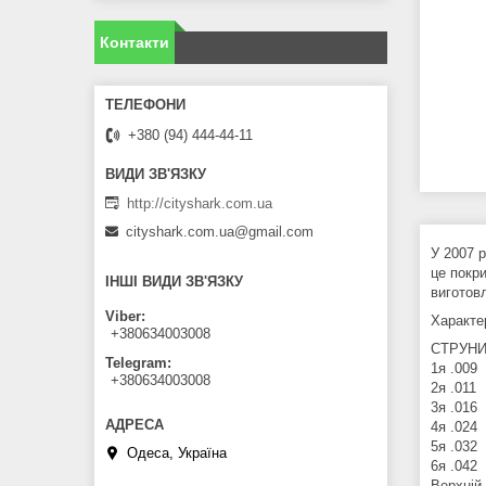
Контакти
+380 (94) 444-44-11
http://cityshark.com.ua
cityshark.com.ua@gmail.com
У 2007 р
це покри
ІНШІ ВИДИ ЗВ'ЯЗКУ
виготовл
Viber
Характе
+380634003008
СТРУН
Telegram
1я .009
+380634003008
2я .011
3я .016
4я .024
5я .032
Одеса, Україна
6я .042
Верхній 