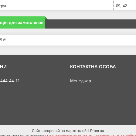
трун
09, 42
ція для замовлення
9 ₴
 444-44-11
Менеджер
Сайт створений на маркетплейсі
Prom.ua