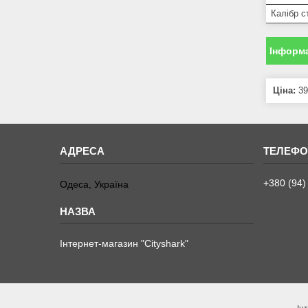
Калібр с
Інформа
Ціна:
39
+380 (94)
Одеса, Україна
Інтернет-магазин "Сityshark"