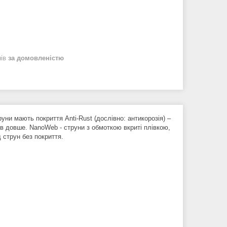
нів
за домовленістю
руни мають покриття Anti-Rust (дослівно: антикорозія) –
зів довше. NanoWeb - струни з обмоткою вкриті плівкою,
 струн без покриття.