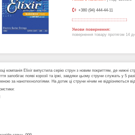
+380 (94) 444-44-11
повернення товару протягом 14 д
оці компанія Elixir випустила серію струн з новим покриттям, де нижні ст
ття запобігає появі корозії та іржі, завдяки цьому струни служать у 5 ра
еною за нанотехнологіями. На дотик ці струни нічим не відрізняються від
ристики:
И
калібр струн .009