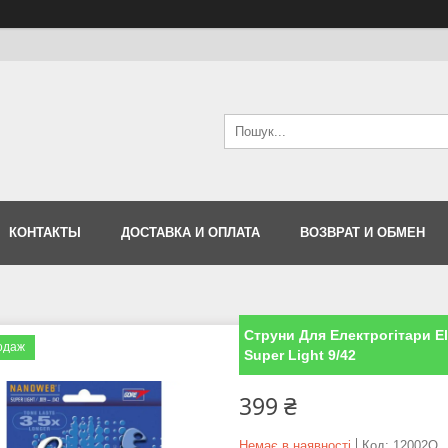
КОНТАКТЫ
ДОСТАВКА И ОПЛАТА
ВОЗВРАТ И ОБМЕН
Струни Для Електрогітари Eli
одаж
Super Light 9/42
399 ₴
Немає в наявності
Код:
12002О