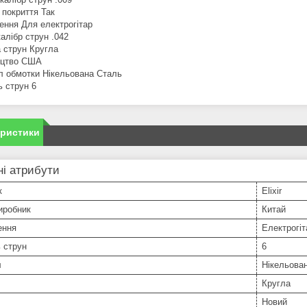
 покриття Так
ення Для електрогітар
алібр струн .042
 струн Кругла
ицтво США
л обмотки Нікельована Сталь
ь струн 6
еристики
і атрибути
к
Elixir
иробник
Китай
ення
Електрогіт
ь струн
6
л
Нікельова
Кругла
Новий