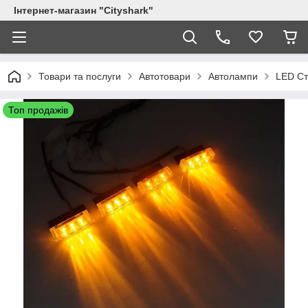
Інтернет-магазин "Сityshark"
Товари та послуги
Автотовари
Автолампи
LED Ст
Топ продажів