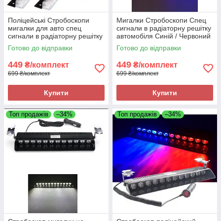
Поліцейські Стробоскопи
Мигалки Стробоскопи Спец
мигалки для авто спец
сигнали в радіаторну решітку
сигнали в радіаторну решітку
автомобіля Синій / Червоний
4 шт. ДХО Лампи Синій +
колір
Готово до відправки
Готово до відправки
Червоний
449
449
₴/комплект
₴/комплект
699 ₴/комплект
699 ₴/комплект
Купити
Купити
Топ продажів
–34%
Топ продажів
–34%