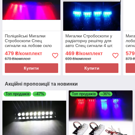
Поліцейські Мигалки
Мигалки Стробоскопи у
Мига
Стробоскопи Спец
радіаторну решітку для
лобо
сигнали на лобове скло
авто Спец сигнали 4 шт.
сигн
автомобіля 9 Лед ламп
ДХО Лампи Синій
Жов
479
469
579
₴/комплект
₴/комплект
ДХО Червоний+Синій
679 ₴/комплект
699 ₴/комплект
879 ₴
Купити
Купити
Акційні пропозиції та новинки
Топ продажів
–47%
Топ продажів
–36%