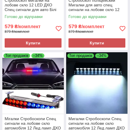
Стробоскоп мигалки на
Стробоскоп поліцейский
лобове скло 12 LED ДХО
Мигалки для авто спец
Спец сигнали для авто Білі
сигнали на лобове скло 12
LED ДХО Лампи Червоний +
Готово до відправки
Готово до відправки
Синій
579
579
₴/комплект
₴/комплект
879 ₴/комплект
879 ₴/комплект
Купити
Купити
Топ продажів
–34%
Топ продажів
–34%
Мігалки Стробоскопи Спец
Мигалки Стробоскопи Спец
сигнали на лобове скло
сигнали на лобове скло
автомобіля 12 Лед ламп ДХО
автомобіля 12 Лед ламп ДХО