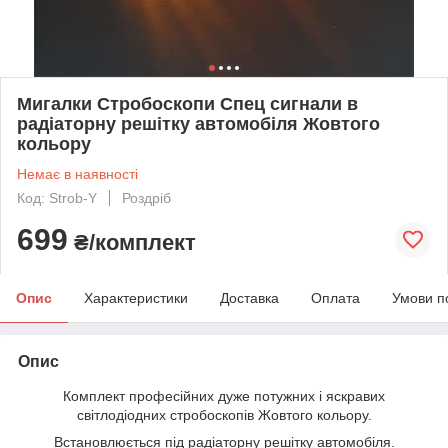
Мигалки Стробоскопи Спец сигнали в
радіаторну решітку автомобіля Жовтого
кольору
Немає в наявності
Код: Strob-Y
Роздріб
699
₴/комплект
Опис
Характеристики
Доставка
Оплата
Умови п
Опис
Комплект професійних дуже потужних і яскравих
світлодіодних стробоскопів Жовтого кольору.
Встановлюється під радіаторну решітку автомобіля.