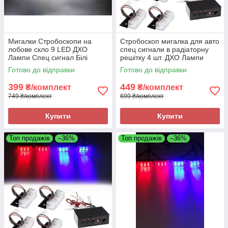
Мигалки Стробоскопи на
Стробоскоп мигалка для авто
лобове скло 9 LED ДХО
спец сигнали в радіаторну
Лампи Спец сигнал Білі
решітку 4 шт. ДХО Лампи
Синій + Червоний
Готово до відправки
Готово до відправки
399
449
₴/комплект
₴/комплект
749 ₴/комплект
699 ₴/комплект
Купити
Купити
Топ продажів
–36%
Топ продажів
–36%