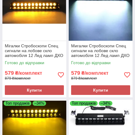
Мігалки Стробоскопи Спец
Мигалки Стробоскопи Спец
сигнали на лобове скло
сигнали на лобове скло
автомобіля 12 Лед ламп ДХО
автомобіля 12 Лед ламп ДХО
Лампи Жовтий
Лампи Білого кольору
Готово до відправки
Готово до відправки
579
579
₴/комплект
₴/комплект
879 ₴/комплект
879 ₴/комплект
Купити
Купити
Топ продажів
–34%
Топ продажів
–34%