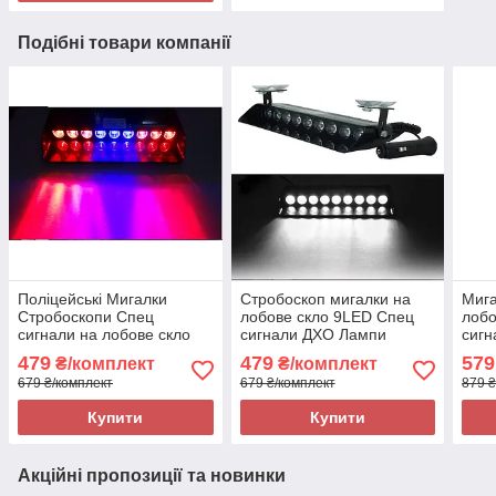
Подібні товари компанії
Поліцейські Мигалки
Стробоскоп мигалки на
Мига
Стробоскопи Спец
лобове скло 9LED Спец
лобо
сигнали на лобове скло
сигнали ДХО Лампи
сигн
автомобіля 9 Лед ламп
Білого кольору
Жов
479
479
579
₴/комплект
₴/комплект
ДХО Червоний+Синій
679 ₴/комплект
679 ₴/комплект
879 ₴
Купити
Купити
Акційні пропозиції та новинки