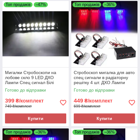
Топ продажів
–47%
Топ продажів
–36%
Мигалки Стробоскопи на
Стробоскоп мигалка для авто
лобове скло 9 LED ДХО
спец сигнали в радіаторну
Лампи Спец сигнал Білі
решітку 4 шт. ДХО Лампи
Синій + Червоний
Готово до відправки
Готово до відправки
399
449
₴/комплект
₴/комплект
749 ₴/комплект
699 ₴/комплект
Купити
Купити
Топ продажів
–36%
Топ продажів
–36%