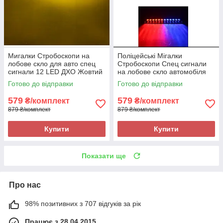
Мигалки Стробоскопи на
Поліцейські Мігалки
лобове скло для авто спец
Стробоскопи Спец сигнали
сигнали 12 LED ДХО Жовтий
на лобове скло автомобіля
12 Лед ламп ДХО
Готово до відправки
Готово до відправки
Червоний+Синій
579
579
₴/комплект
₴/комплект
879 ₴/комплект
879 ₴/комплект
Купити
Купити
Показати ще
Про нас
98% позитивних з 707 відгуків за рік
Працює з 28.04.2015