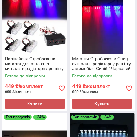
Поліцейські Стробоскопи
Мигалки Стробоскопи Спец
мигалки для авто спец
сигнали в радіаторну решітку
сигнали в радіаторну решітку
автомобіля Синій / Червоний
4 шт. ДХО Лампи Синій +
колір
Готово до відправки
Готово до відправки
Червоний
449
449
₴/комплект
₴/комплект
699 ₴/комплект
699 ₴/комплект
Купити
Купити
Топ продажів
–34%
Топ продажів
–34%