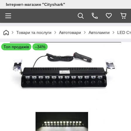
Інтернет-магазин "Сityshark"
Товари та послуги
Автотовари
Автолампи
LED Ст
Топ продажів
–34%