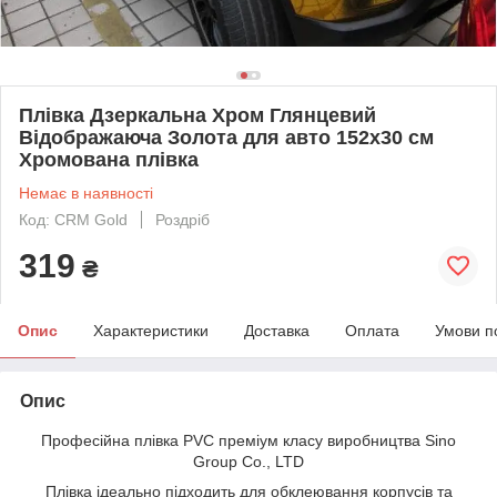
Плівка Дзеркальна Хром Глянцевий
Відображаюча Золота для авто 152х30 см
Хромована плівка
Немає в наявності
Код: CRM Gold
Роздріб
319
₴
Опис
Характеристики
Доставка
Оплата
Умови п
Опис
Професійна плівка PVC преміум класу виробництва Sino
Group Co., LTD
Плівка ідеально підходить для обклеювання корпусів та