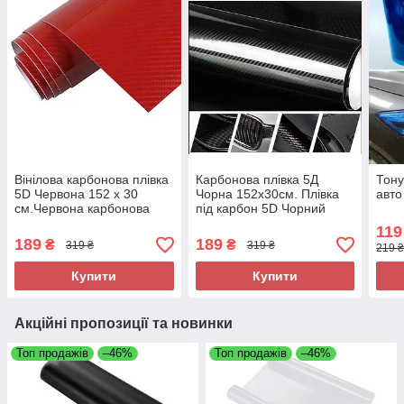
Вінілова карбонова плівка
Карбонова плівка 5Д
Тону
5D Червона 152 х 30
Чорна 152х30см. Плівка
авто
см.Червона карбонова
під карбон 5D Чорний
плівка 5Д 152х30см
колір 152х30см рулон
119
189
189
₴
₴
319 ₴
319 ₴
219 
Купити
Купити
Акційні пропозиції та новинки
Топ продажів
–46%
Топ продажів
–46%