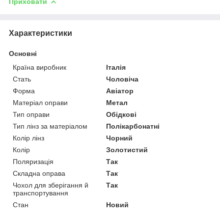
Приховати
Характеристики
Основні
Країна виробник
Італія
Стать
Чоловіча
Форма
Авіатор
Матеріал оправи
Метал
Тип оправи
Обідкові
Тип лінз за матеріалом
Полікарбонатні
Колір лінз
Чорний
Колір
Золотистий
Поляризація
Так
Складна оправа
Так
Чохол для зберігання й
Так
транспортування
Стан
Новий