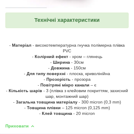
Технічні характеристики
-
Матеріал
- високотемпературна гнучка полімерна плівка
PVC
-
Колірний ефект
- хром – глянець
-
Ширина
- 30см
-
Довжина
- 150см
-
Для типу поверхні
- плоска, криволінійна
-
Прозорість
- прозора
-
Повітряні мікро канали
– є
-
Кількість шарів
- 3 (плівка з клейовим покриттям, захисний
шар, монтажний шар)
-
Загальна товщина матеріалу
- 300 micron (0,3 mm)
-
Товщина плівки
– 125 micron (0,125 mm)
-
Клей товщина
- 20 micron
Приховати