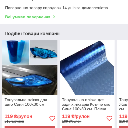
Повернення товару впродовж 14 днів за домовленістю
Всі умови повернення
Подібні товари компанії
Тонувальна плівка для
Тонувальна плівка для
Тону
авто Синя 100х30 см
задніх ліхтарів Котяче око
Жовт
Синє 100x30 см. Плівка
см
для тонування фар Синя
119
119
119
₴/рулон
₴/рулон
219 ₴/рулон
189 ₴/рулон
219 