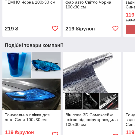
ТЕМНО Чорна 100х30 см
фар авто Світло Чорна
задн
100х30 см
Синє
для 
119
189 
219
219
₴
₴/рулон
Подібні товари компанії
Тонувальна плівка для
Вінілова 3D Самоклейка
Тону
авто Синя 100х30 см
плівка під шкіру крокодила
задн
100х30 см
Синє
для 
119
119
₴/рулон