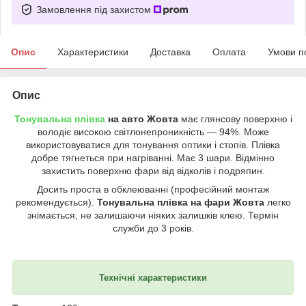
Замовлення під захистом
Опис
Характеристики
Доставка
Оплата
Умови п
Опис
Тонувальна плівка
на авто Жовта
має глянсову поверхню і
володіє високою світлонепроникність — 94%. Може
використовуватися для тонування оптики і стопів. Плівка
добре тягнеться при нагріванні. Має 3 шари. Відмінно
захистить поверхню фари від відколів і подряпин.
Досить проста в обклеюванні (професійний монтаж
рекомендується).
Тонувальна плівка на фари Жовта
легко
знімається, не залишаючи ніяких залишків клею. Термін
служби до 3 років.
Технічні характеристики