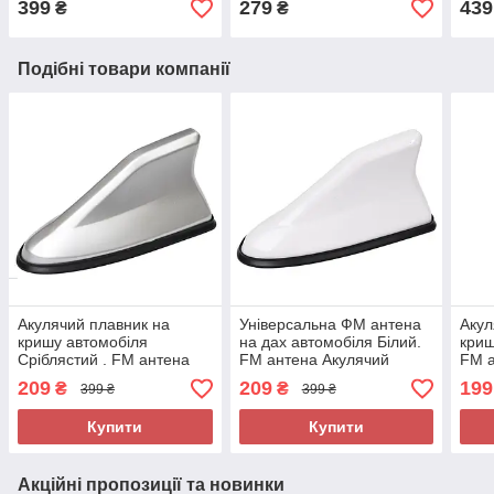
399
279
439
₴
₴
Чор
Подібні товари компанії
Акулячий плавник на
Універсальна ФМ антена
Акул
кришу автомобіля
на дах автомобіля Білий.
криш
Сріблястий . FM антена
FM антена Акулячий
FM а
плавник на дах авто Silver
плавник на кришу авто
авто
209
209
199
₴
₴
399 ₴
399 ₴
White
Купити
Купити
Акційні пропозиції та новинки