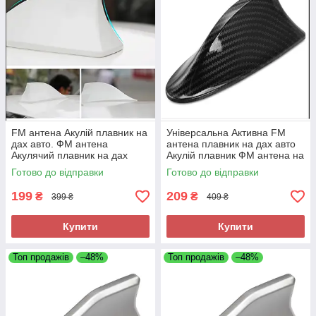
FM антена Акулій плавник на
Універсальна Активна FM
дах авто. ФМ антена
антена плавник на дах авто
Акулячий плавник на дах
Акулій плавник ФМ антена на
автомобіля Білий
дах авто Чорний Carbon
Готово до відправки
Готово до відправки
FProfessional
199
209
₴
₴
399 ₴
409 ₴
Купити
Купити
Топ продажів
–48%
Топ продажів
–48%