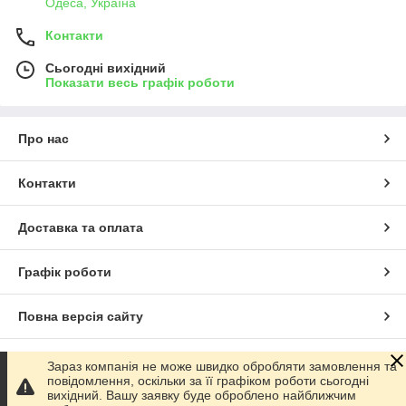
Одеса, Україна
Контакти
Сьогодні вихідний
Показати весь графік роботи
Про нас
Контакти
Доставка та оплата
Графік роботи
Повна версія сайту
Сайт створено на маркетплейсі
Prom.ua
Зараз компанія не може швидко обробляти замовлення та
повідомлення, оскільки за її графіком роботи сьогодні
вихідний. Вашу заявку буде оброблено найближчим
Політика конфіденційності