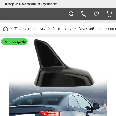
Інтернет-магазин "Сityshark"
Товари та послуги
Автотовари
Акулячий плавник на
Топ продажів