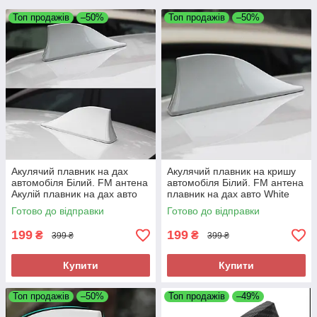
Топ продажів
–50%
Топ продажів
–50%
Акулячий плавник на дах
Акулячий плавник на кришу
автомобіля Білий. FM антена
автомобіля Білий. FM антена
Акулій плавник на дах авто
плавник на дах авто White
White
Готово до відправки
Готово до відправки
199
199
₴
₴
399 ₴
399 ₴
Купити
Купити
Топ продажів
–50%
Топ продажів
–49%