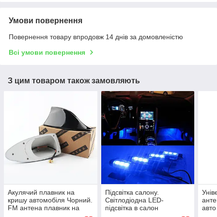
Умови повернення
Повернення товару впродовж 14 днів за домовленістю
Всі умови повернення
З цим товаром також замовляють
Акулячий плавник на
Підсвітка салону.
Унів
кришу автомобіля Чорний.
Світлодіодна LED-
анте
FM антена плавник на
підсвітка в салон
авто
кришу авто Black
ФМ а