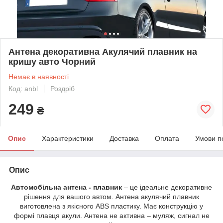
Антена декоративна Акулячий плавник на
кришу авто Чорний
Немає в наявності
Код: anbl
Роздріб
249
₴
Опис
Характеристики
Доставка
Оплата
Умови п
Опис
Автомобільна антена
- плавник
– це ідеальне декоративне
рішення для вашого автом. Антена акулячий плавник
виготовлена з якісного ABS пластику. Має конструкцію у
формі плавця акули. Антена не активна – муляж, сигнал не