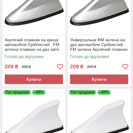
Акулячий плавник на кришу
Універсальна ФМ антена на
автомобіля Сріблястий . FM
дах автомобіля Сріблястий .
антена плавник на дах авто
FM антена Акулячий плавник
Silver
на кришу авто Silver
Готово до відправки
Готово до відправки
209
209
₴
₴
399 ₴
399 ₴
Купити
Купити
Топ продажів
–48%
Топ продажів
–48%