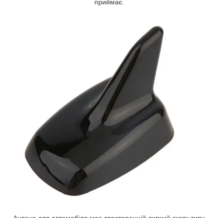
приймає.
Антена для автомобіля має двосторонній липкий скотч типу