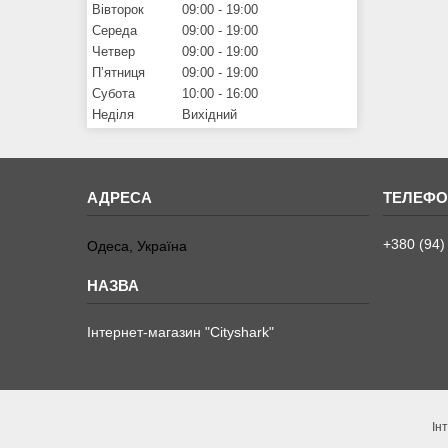
Вівторок
09:00
19:00
Середа
09:00
19:00
Четвер
09:00
19:00
Пʼятниця
09:00
19:00
Субота
10:00
16:00
Неділя
Вихідний
+380 (94)
Одеса, Україна
Інтернет-магазин "Сityshark"