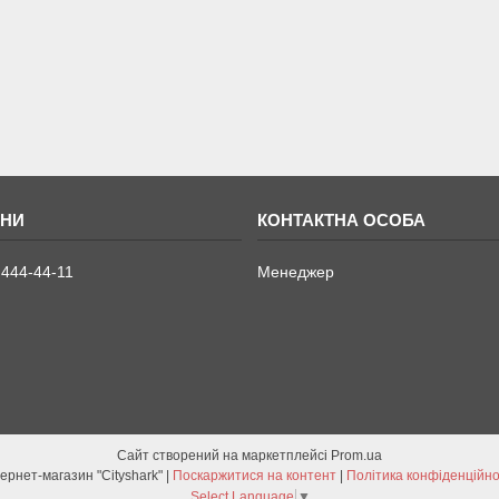
 444-44-11
Менеджер
Сайт створений на маркетплейсі
Prom.ua
Інтернет-магазин "Сityshark" |
Поскаржитися на контент
|
Політика конфіденційно
Select Language
▼