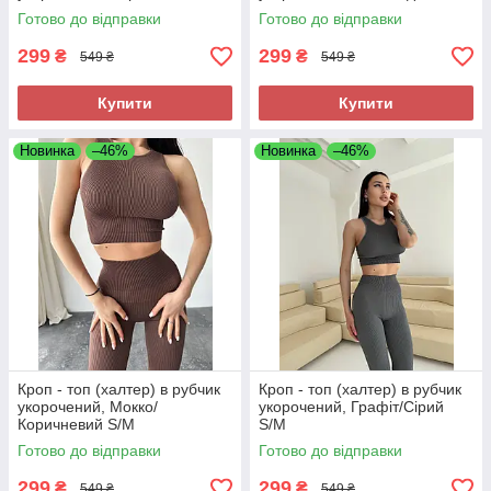
Готово до відправки
Готово до відправки
299
299
₴
₴
549 ₴
549 ₴
Купити
Купити
Новинка
–46%
Новинка
–46%
Кроп - топ (халтер) в рубчик
Кроп - топ (халтер) в рубчик
укорочений, Мокко/
укорочений, Графіт/Сірий
Коричневий S/M
S/M
Готово до відправки
Готово до відправки
299
299
₴
₴
549 ₴
549 ₴