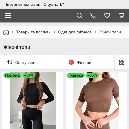
Інтернет-магазин "Сityshark"
Товари та послуги
Одяг для фітнеса
Жіночі топи
Жіночі топи
Сортування
0
Фільтри
Новинка
–34%
Новинка
–36%