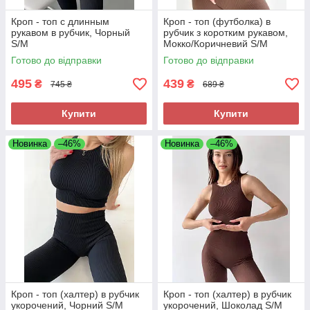
Кроп - топ с длинным
Кроп - топ (футболка) в
рукавом в рубчик, Чорный
рубчик з коротким рукавом,
S/M
Мокко/Коричневий S/M
Готово до відправки
Готово до відправки
495
439
₴
₴
745 ₴
689 ₴
Купити
Купити
Новинка
–46%
Новинка
–46%
Кроп - топ (халтер) в рубчик
Кроп - топ (халтер) в рубчик
укорочений, Чорний S/M
укорочений, Шоколад S/M